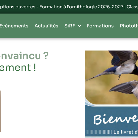
es - Formation à l’ornithologie 2026-2027 | Classes à Lille et L
Evénements
Actualités
SiRF
Formations
Photot
onvaincu ?
ement !